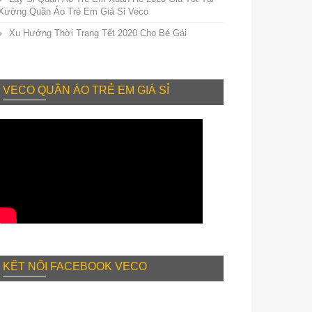
Xưởng Quần Áo Trẻ Em Giá Sỉ Veco
Xu Hướng Thời Trang Tết 2020 Cho Bé Gái
VECO QUẦN ÁO TRẺ EM GIÁ SỈ
KẾT NỐI FACEBOOK VECO