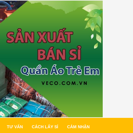
TƯ VẤN
CÁCH LẤY SỈ
CẢM NHẬN