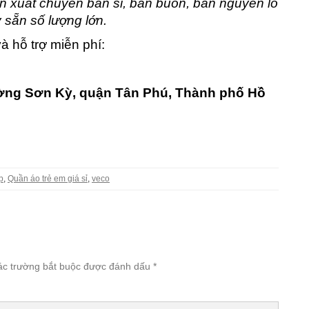
 xuất chuyên bán sỉ, bán buôn, bán nguyên lô
sẵn số lượng lớn.
à hỗ trợ miễn phí:
ờng Sơn Kỳ, quận Tân Phú, Thành phố Hồ
p
,
Quần áo trẻ em giá sỉ
,
veco
ác trường bắt buộc được đánh dấu
*