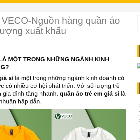
p VECO-Nguồn hàng quần áo
T
k
t lượng xuất khẩu
c
I LÀ MỘT TRONG NHỮNG NGÀNH KINH
NG?
iá sỉ
là một trong những ngành kinh doanh có
c có nhiều cơ hội phát triển. Với số lượng trẻ
 gia đình tăng nhanh,
quần áo trẻ em giá sỉ
là
 nhuận hấp dẫn.