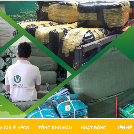
M GIÁ SỈ VECO
TỔNG KHO MẪU
HOẠT ĐỘNG
LIÊN HỆ