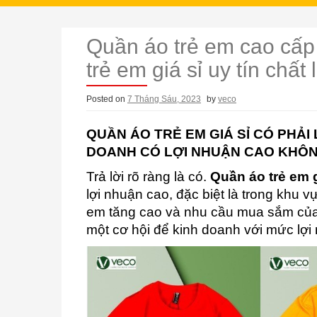
Quần áo trẻ em cao cấ
trẻ em giá sỉ uy tín chấ
Posted on
7 Tháng Sáu, 2023
by
veco
QUẦN ÁO TRẺ EM GIÁ SỈ CÓ PHẢ
DOANH CÓ LỢI NHUẬN CAO KHÔ
Trả lời rõ ràng là có.
Quần áo trẻ em g
lợi nhuận cao, đặc biệt là trong khu vự
em tăng cao và nhu cầu mua sắm của
một cơ hội để kinh doanh với mức lợi