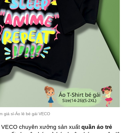
m giá sỉ-Áo lẻ bé gái VECO
ấp VECO chuyên xưởng sản xuất
quần áo trẻ