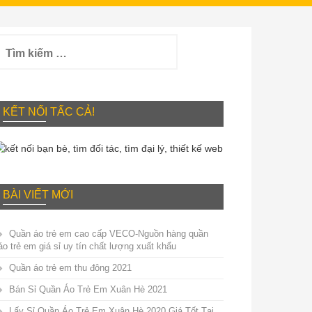
ìm
iếm
ho:
KẾT NỐI TẤC CẢ!
BÀI VIẾT MỚI
Quần áo trẻ em cao cấp VECO-Nguồn hàng quần
áo trẻ em giá sỉ uy tín chất lượng xuất khẩu
Quần áo trẻ em thu đông 2021
Bán Sỉ Quần Áo Trẻ Em Xuân Hè 2021
Lấy Sỉ Quần Áo Trẻ Em Xuân Hè 2020 Giá Tốt Tại