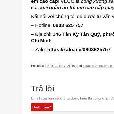
em cao cấp
! VECO là
công xưởng sản
các loại
quần áo trẻ em cao cấp
may 
Kết nối với chúng tôi để được tư vấn v
– Hotline:
0903 625 757
– Địa chỉ:
146 Tân Kỳ Tân Quý, phư
Chí Minh
– Zalo:
https://zalo.me/0903625757
Posted in
TIN TỨC
,
TƯ VẤN
Tagged
quan ao tre em cao ca
Trả lời
Email của bạn sẽ không được hiển thị công khai.
C
Bình luận
*