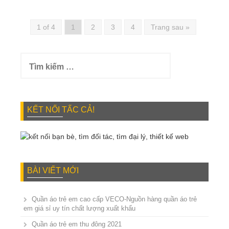
1 of 4
1
2
3
4
Trang sau »
Tìm
kiếm
cho:
KẾT NỐI TẤC CẢ!
BÀI VIẾT MỚI
Quần áo trẻ em cao cấp VECO-Nguồn hàng quần áo trẻ
em giá sỉ uy tín chất lượng xuất khẩu
Quần áo trẻ em thu đông 2021