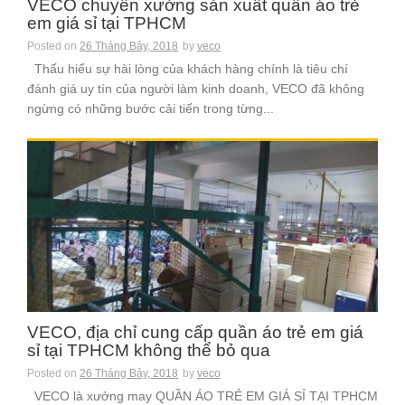
VECO chuyên xưởng sản xuất quần áo trẻ
em giá sỉ tại TPHCM
Posted on
26 Tháng Bảy, 2018
by
veco
Thấu hiểu sự hài lòng của khách hàng chính là tiêu chí
đánh giá uy tín của người làm kinh doanh, VECO đã không
ngừng có những bước cải tiến trong từng...
VECO, địa chỉ cung cấp quần áo trẻ em giá
sỉ tại TPHCM không thể bỏ qua
Posted on
26 Tháng Bảy, 2018
by
veco
VECO là xưởng may QUẦN ÁO TRẺ EM GIÁ SỈ TẠI TPHCM