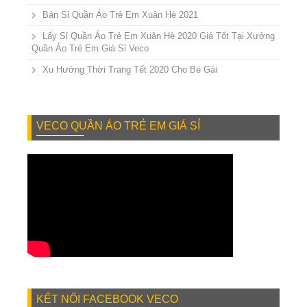
Bán Sỉ Quần Áo Trẻ Em Xuân Hè 2021
Lấy Sỉ Quần Áo Trẻ Em Xuân Hè 2020 Giá Tốt Tại Xưởng
Quần Áo Trẻ Em Giá Sỉ Veco
Xu Hướng Thời Trang Tết 2020 Cho Bé Gái
VECO QUẦN ÁO TRẺ EM GIÁ SỈ
KẾT NỐI FACEBOOK VECO