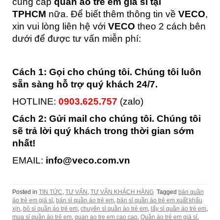
cung cấp
quần áo trẻ em giá sỉ tại
TPHCM
nữa. Để biết thêm thông tin về
VECO
,
xin vui lòng liên hệ với
VECO
theo 2 cách bên
dưới để được tư vấn miễn phí:
Cách 1: Gọi cho chúng tôi. Chúng tôi luôn
sẵn sàng hỗ trợ quý khách 24/7.
HOTLINE:
0903.625.757
(zalo)
Cách 2: Gửi mail cho chúng tôi. Chúng tôi
sẽ trả lời quý khách trong thời gian sớm
nhất!
EMAIL:
info
@veco.com.vn
Posted in
TIN TỨC
,
TƯ VẤN
,
TƯ VẤN KHÁCH HÀNG
Tagged
bán quần
áo trẻ em giá sỉ
,
bán sỉ quần áo trẻ em
,
bán sỉ quần áo trẻ em xuất khẩu
xịn
,
bỏ sỉ quần áo trẻ em
,
chuyên sỉ quần áo trẻ em
,
lấy sỉ quần áo trẻ em
,
mua sỉ quần áo trẻ em
,
quan ao tre em cao cap
,
Quần áo trẻ em giá sỉ
,