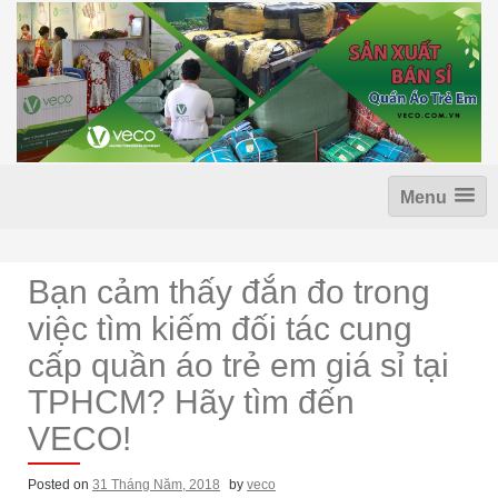
Skip
to
content
Menu
Bạn cảm thấy đắn đo trong
việc tìm kiếm đối tác cung
cấp quần áo trẻ em giá sỉ tại
TPHCM? Hãy tìm đến
VECO!
Posted on
31 Tháng Năm, 2018
by
veco