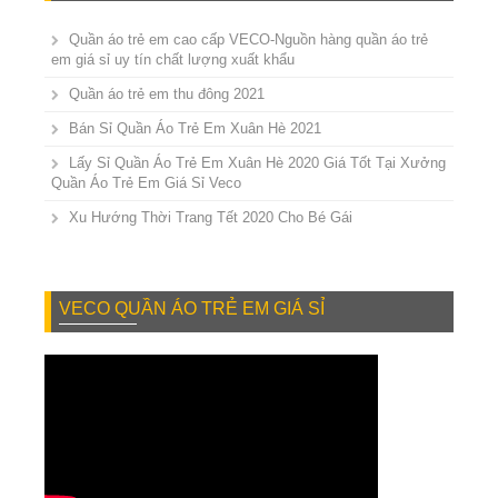
Quần áo trẻ em cao cấp VECO-Nguồn hàng quần áo trẻ
em giá sỉ uy tín chất lượng xuất khẩu
Quần áo trẻ em thu đông 2021
Bán Sỉ Quần Áo Trẻ Em Xuân Hè 2021
Lấy Sỉ Quần Áo Trẻ Em Xuân Hè 2020 Giá Tốt Tại Xưởng
Quần Áo Trẻ Em Giá Sỉ Veco
Xu Hướng Thời Trang Tết 2020 Cho Bé Gái
VECO QUẦN ÁO TRẺ EM GIÁ SỈ