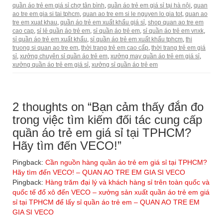
quần áo trẻ em giá sỉ chợ tân bình
,
quần áo trẻ em giá sỉ tại hà nội
,
quan
ao tre em gia si tai tphcm
,
quan ao tre em si le nguyen lo gia tot
,
quan ao
tre em xuat khau
,
quần áo trẻ em xuất khẩu giá sỉ
,
shop quan ao tre em
cao cap
,
sỉ lẻ quần áo trẻ em
,
sỉ quần áo trẻ em
,
sỉ quần áo trẻ em vnxk
,
sỉ quần áo trẻ em xuất khẩu
,
sỉ quần áo trẻ em xuất khẩu tphcm
,
thi
truong si quan ao tre em
,
thời trang trẻ em cao cấp
,
thời trang trẻ em giá
sỉ
,
xưởng chuyên sỉ quần áo trẻ em
,
xưởng may quần áo trẻ em giá sỉ
,
xưởng quần áo trẻ em giá sỉ
,
xưởng sỉ quần áo trẻ em
2 thoughts on “
Bạn cảm thấy đắn đo
trong việc tìm kiếm đối tác cung cấp
quần áo trẻ em giá sỉ tại TPHCM?
Hãy tìm đến VECO!
”
Pingback:
Cần nguồn hàng quần áo trẻ em giá sỉ tại TPHCM?
Hãy tìm đến VECO! – QUAN AO TRE EM GIA SI VECO
Pingback:
Hàng trăm đại lý và khách hàng sỉ trên toàn quốc và
quốc tế đổ xô đến VECO – xưởng sản xuất quần áo trẻ em giá
sỉ tại TPHCM để lấy sỉ quần áo trẻ em – QUAN AO TRE EM
GIA SI VECO