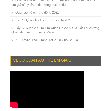
Quần áo trẻ em cao cấp VECO-Nguồn hàng quần áo trẻ
em giá sỉ uy tín chất lượng xuất khẩu
Quần áo trẻ em thu đông 2021
Bán Sỉ Quần Áo Trẻ Em Xuân Hè 2021
Lấy Sỉ Quần Áo Trẻ Em Xuân Hè 2020 Giá Tốt Tại Xưởng
Quần Áo Trẻ Em Giá Sỉ Veco
Xu Hướng Thời Trang Tết 2020 Cho Bé Gái
VECO QUẦN ÁO TRẺ EM GIÁ SỈ