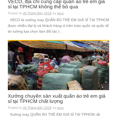
VECO, địa chỉ cung cấp quần áo trẻ em giá
sỉ tại TPHCM không thể bỏ qua
Posted on
26 Tháng Bảy, 2018
by
veco
VECO là xưởng may QUẦN ÁO TRẺ EM GIÁ SỈ TẠI TPHCM
được nhiều đại lý và khách hàng sỉ trên toàn quốc và quốc tế
tin tưởng lựa chọn làm đối tác t...
Xưởng chuyên sản xuất quần áo trẻ em giá
sỉ tại TPHCM chất lượng
Posted on
26 Tháng Bảy, 2018
by
veco
Xưởng may QUẦN ÁO TRẺ EM GIÁ SỈ TẠI TPHCM rất