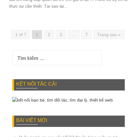
thực sự cần thiết. Tại sao lại...
1 of 7
1
2
3
…
7
Trang sau »
Tìm
kiếm
cho:
KẾT NỐI TẤC CẢ!
BÀI VIẾT MỚI