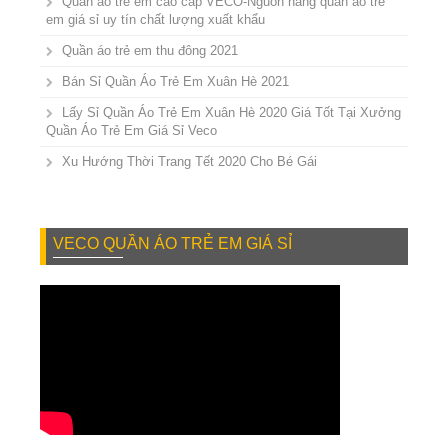
Quần áo trẻ em cao cấp VECO-Nguồn hàng quần áo trẻ
em giá sỉ uy tín chất lượng xuất khẩu
Quần áo trẻ em thu đông 2021
Bán Sỉ Quần Áo Trẻ Em Xuân Hè 2021
Lấy Sỉ Quần Áo Trẻ Em Xuân Hè 2020 Giá Tốt Tại Xưởng
Quần Áo Trẻ Em Giá Sỉ Veco
Xu Hướng Thời Trang Tết 2020 Cho Bé Gái
VECO QUẦN ÁO TRẺ EM GIÁ SỈ