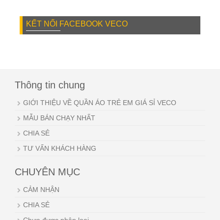
KẾT NỐI FACEBOOK VECO
Thông tin chung
GIỚI THIỆU VỀ QUẦN ÁO TRẺ EM GIÁ SỈ VECO
MẪU BÁN CHẠY NHẤT
CHIA SẺ
TƯ VẤN KHÁCH HÀNG
CHUYÊN MỤC
CẢM NHẬN
CHIA SẺ