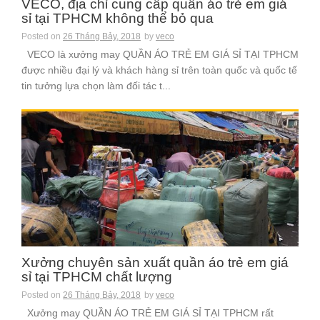
VECO, địa chỉ cung cấp quần áo trẻ em giá
sỉ tại TPHCM không thể bỏ qua
Posted on
26 Tháng Bảy, 2018
by
veco
VECO là xưởng may QUẦN ÁO TRẺ EM GIÁ SỈ TẠI TPHCM
được nhiều đại lý và khách hàng sỉ trên toàn quốc và quốc tế
tin tưởng lựa chọn làm đối tác t...
Xưởng chuyên sản xuất quần áo trẻ em giá
sỉ tại TPHCM chất lượng
Posted on
26 Tháng Bảy, 2018
by
veco
Xưởng may QUẦN ÁO TRẺ EM GIÁ SỈ TẠI TPHCM rất