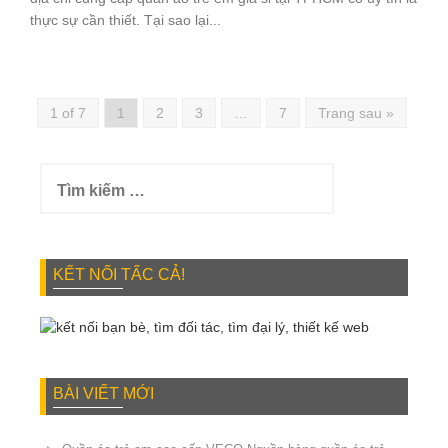
thực sự cần thiết. Tại sao lại...
1 of 7
1
2
3
…
7
Trang sau »
Tìm
kiếm
cho:
KẾT NỐI TẤC CẢ!
BÀI VIẾT MỚI