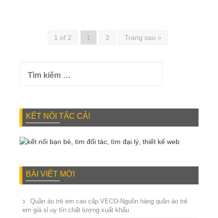
1 of 2
1
2
Trang sau »
Tìm
kiếm
cho:
KẾT NỐI TẤC CẢ!
BÀI VIẾT MỚI
Quần áo trẻ em cao cấp VECO-Nguồn hàng quần áo trẻ
em giá sỉ uy tín chất lượng xuất khẩu