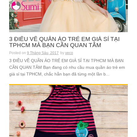
3 ĐIỀU VỀ QUẦN ÁO TRẺ EM GIÁ SỈ TẠI
TPHCM MÀ BẠN CẦN QUAN TÂM
Posted on
9 Tháng Sáu, 2017
by
veco
3 ĐIỀU VỀ QUẦN ÁO TRẺ EM GIÁ SỈ TẠI TPHCM MÀ BẠN
CẦN QUAN TÂM Bạn đang có nhu cầu mua quần áo trẻ em
giá sỉ tại TPHCM, chắc hẳn bạn đã từng một lần b...