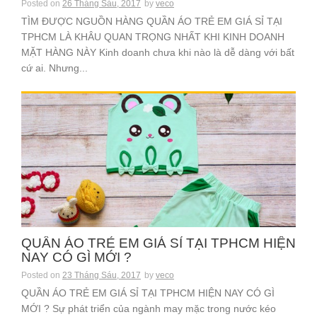
Posted on
26 Tháng Sáu, 2017
by
veco
TÌM ĐƯỢC NGUỒN HÀNG QUẦN ÁO TRẺ EM GIÁ SỈ TẠI
TPHCM LÀ KHÂU QUAN TRỌNG NHẤT KHI KINH DOANH
MẶT HÀNG NÀY Kinh doanh chưa khi nào là dễ dàng với bất
cứ ai. Nhưng...
QUẦN ÁO TRẺ EM GIÁ SỈ TẠI TPHCM HIỆN
NAY CÓ GÌ MỚI ?
Posted on
23 Tháng Sáu, 2017
by
veco
QUẦN ÁO TRẺ EM GIÁ SỈ TẠI TPHCM HIỆN NAY CÓ GÌ
MỚI ? Sự phát triển của ngành may mặc trong nước kéo