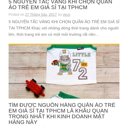
5 NGUYÊN TẮC VÀNG KHI CHỌN QUẦN
ÁO TRẺ EM GIÁ SỈ TẠI TPHCM
Posted on
27 Tháng Sáu, 2017
by
veco
5 NGUYÊN TẮC VÀNG KHI CHỌN QUẦN ÁO TRẺ EM GIÁ SỈ
TẠI TPHCM Khác với những dòng thời trang dành cho người
lớn, thời trang trẻ em có một môi trường rất riên...
TÌM ĐƯỢC NGUỒN HÀNG QUẦN ÁO TRẺ
EM GIÁ SỈ TẠI TPHCM LÀ KHÂU QUAN
TRỌNG NHẤT KHI KINH DOANH MẶT
HÀNG NÀY