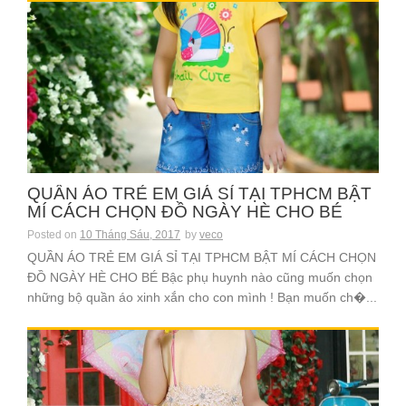
QUẦN ÁO TRẺ EM GIÁ SỈ TẠI TPHCM BẬT
MÍ CÁCH CHỌN ĐỒ NGÀY HÈ CHO BÉ
Posted on
10 Tháng Sáu, 2017
by
veco
QUẦN ÁO TRẺ EM GIÁ SỈ TẠI TPHCM BẬT MÍ CÁCH CHỌN
ĐỒ NGÀY HÈ CHO BÉ Bậc phụ huynh nào cũng muốn chọn
những bộ quần áo xinh xắn cho con mình ! Bạn muốn ch�...