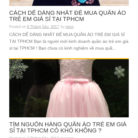
CÁCH DỄ DÀNG NHẤT ĐỂ MUA QUẦN ÁO
TRẺ EM GIÁ SỈ TẠI TPHCM
Posted on
8 Tháng Sáu, 2017
by
veco
CÁCH DỄ DÀNG NHẤT ĐỂ MUA QUẦN ÁO TRẺ EM GIÁ SỈ
TẠI TPHCM Bạn là người mới kinh doanh quần áo trẻ em giá
sỉ tại TPHCM ! Bạn chưa có kinh nghiệm về mua quầ...
TÌM NGUỒN HÀNG QUẦN ÁO TRẺ EM GIÁ
SỈ TẠI TPHCM CÓ KHÓ KHÔNG ?