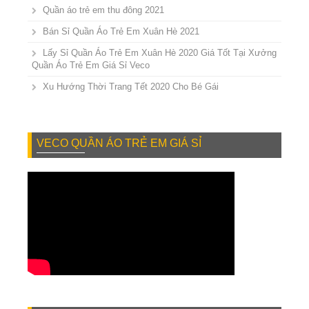
Quần áo trẻ em thu đông 2021
Bán Sỉ Quần Áo Trẻ Em Xuân Hè 2021
Lấy Sỉ Quần Áo Trẻ Em Xuân Hè 2020 Giá Tốt Tại Xưởng
Quần Áo Trẻ Em Giá Sỉ Veco
Xu Hướng Thời Trang Tết 2020 Cho Bé Gái
VECO QUẦN ÁO TRẺ EM GIÁ SỈ