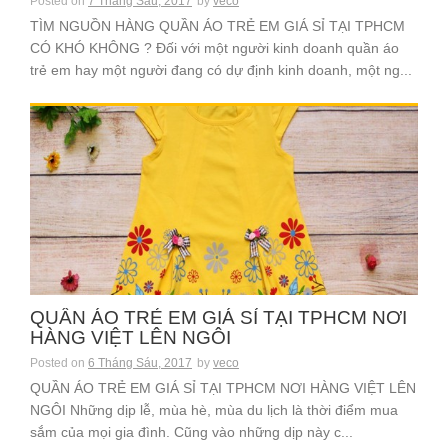
Posted on
7 Tháng Sáu, 2017
by
veco
TÌM NGUỒN HÀNG QUẦN ÁO TRẺ EM GIÁ SỈ TẠI TPHCM
CÓ KHÓ KHÔNG ? Đối với một người kinh doanh quần áo
trẻ em hay một người đang có dự định kinh doanh, một ng...
QUẦN ÁO TRẺ EM GIÁ SỈ TẠI TPHCM NƠI
HÀNG VIỆT LÊN NGÔI
Posted on
6 Tháng Sáu, 2017
by
veco
QUẦN ÁO TRẺ EM GIÁ SỈ TẠI TPHCM NƠI HÀNG VIỆT LÊN
NGÔI Những dịp lễ, mùa hè, mùa du lịch là thời điểm mua
sắm của mọi gia đình. Cũng vào những dịp này c...