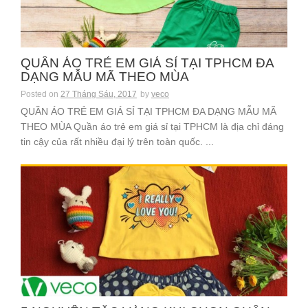
QUẦN ÁO TRẺ EM GIÁ SỈ TẠI TPHCM ĐA
DẠNG MẪU MÃ THEO MÙA
Posted on
27 Tháng Sáu, 2017
by
veco
QUẦN ÁO TRẺ EM GIÁ SỈ TẠI TPHCM ĐA DẠNG MẪU MÃ
THEO MÙA Quần áo trẻ em giá sỉ tại TPHCM là địa chỉ đáng
tin cậy của rất nhiều đại lý trên toàn quốc. ...