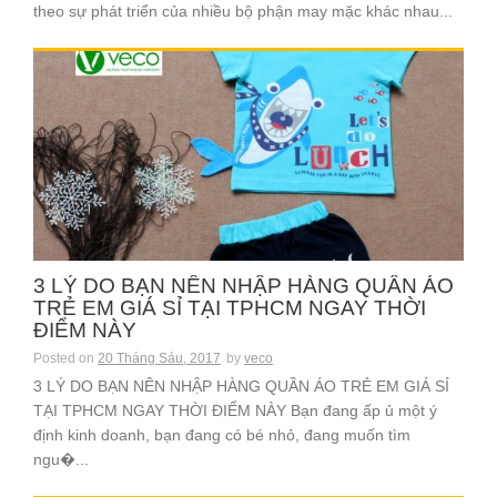
theo sự phát triển của nhiều bộ phận may mặc khác nhau...
3 LÝ DO BẠN NÊN NHẬP HÀNG QUẦN ÁO
TRẺ EM GIÁ SỈ TẠI TPHCM NGAY THỜI
ĐIỂM NÀY
Posted on
20 Tháng Sáu, 2017
by
veco
3 LÝ DO BẠN NÊN NHẬP HÀNG QUẦN ÁO TRẺ EM GIÁ SỈ
TẠI TPHCM NGAY THỜI ĐIỂM NÀY Bạn đang ấp ủ một ý
định kinh doanh, bạn đang có bé nhỏ, đang muốn tìm
ngu�...