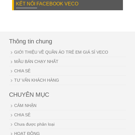
KẾT NỐI FACEBOOK VECO
Thông tin chung
GIỚI THIỆU VỀ QUẦN ÁO TRẺ EM GIÁ SỈ VECO
MẪU BÁN CHẠY NHẤT
CHIA SẺ
TƯ VẤN KHÁCH HÀNG
CHUYÊN MỤC
CẢM NHẬN
CHIA SẺ
Chưa được phân loại
HOẠT ĐỘNG